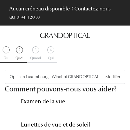
Aucun créneau disponible ? Contactez-nous
au
01 41 11 20 33
Étape
.
Étape
.
Étape
Étape
2
3
4
1
Terminer
2
Actif
3
4
Où
Quoi
Quand
Qui
Opticien Luxembourg - Windhof GRANDOPTICAL
Modifier
Comment pouvons-nous vous aider?
Examen de la vue
Lunettes de vue et de soleil
Faire un examen de la vue