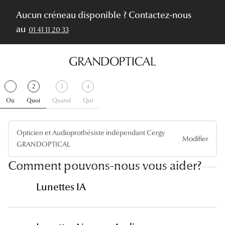
Aucun créneau disponible ? Contactez-nous
au
01 41 11 20 33
Étape
.
Étape
.
Étape
Étape
2
3
4
1
Terminer
2
Actif
3
4
Où
Quoi
Quand
Qui
Opticien et Audioprothésiste indépendant Cergy
Modifier
GRANDOPTICAL
Comment pouvons-nous vous aider?
Lunettes IA