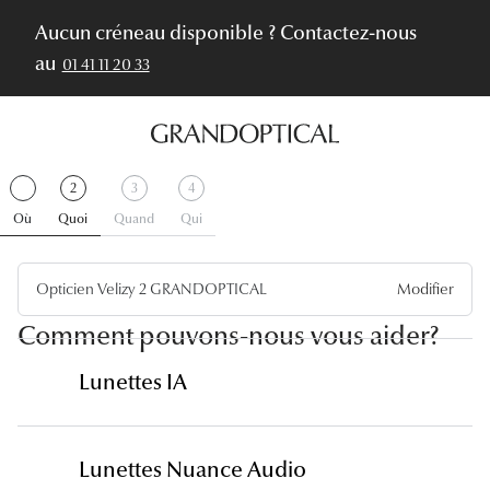
Aucun créneau disponible ? Contactez-nous
au
01 41 11 20 33
Étape
.
Étape
.
Étape
Étape
2
3
4
1
Terminer
2
Actif
3
4
Où
Quoi
Quand
Qui
Opticien Velizy 2 GRANDOPTICAL
Modifier
Comment pouvons-nous vous aider?
Lunettes IA
Lunettes Nuance Audio
Découvrir les lunettes Ray-Ban META