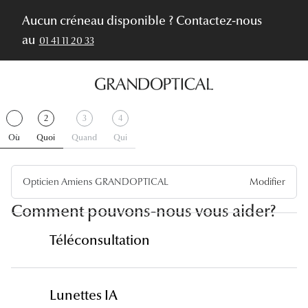
Aucun créneau disponible ? Contactez-nous
au
01 41 11 20 33
Étape
.
Étape
.
Étape
Étape
2
3
4
1
Terminer
2
Actif
3
4
Où
Quoi
Quand
Qui
Opticien Amiens GRANDOPTICAL
Modifier
Comment pouvons-nous vous aider?
Téléconsultation
Lunettes IA
Consultation vidéo par un ophtalmologue