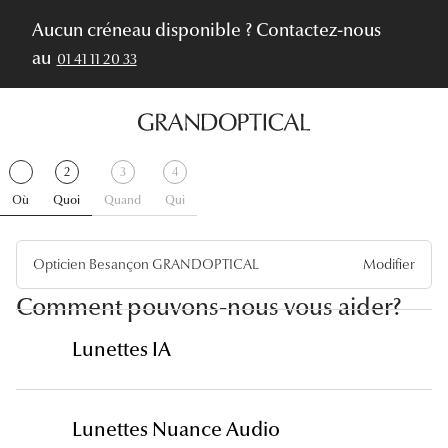
Aucun créneau disponible ? Contactez-nous
au
01 41 11 20 33
Étape
.
Étape
.
Étape
Étape
2
3
4
1
Terminer
2
Actif
3
4
Où
Quoi
Quand
Qui
Opticien Besançon GRANDOPTICAL
Modifier
Comment pouvons-nous vous aider?
Lunettes IA
Lunettes Nuance Audio
Découvrir les lunettes Ray-Ban META