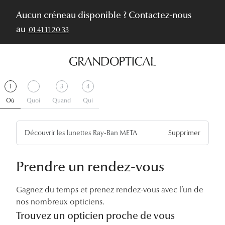
Aucun créneau disponible ? Contactez-nous
au
01 41 11 20 33
Étape
.
Étape
.
Étape
Étape
1
3
4
1
Actif
2
Sauter
3
4
Où
Quoi
Quand
Qui
l'étape
Découvrir les lunettes Ray-Ban META
Supprimer
Prendre un rendez-vous
Gagnez du temps et prenez rendez-vous avec l’un de
nos nombreux opticiens.
Trouvez un opticien proche de vous