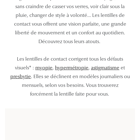
Lunettes
sans craindre de casser vos verres, voir clair sous la
pluie, changer de style à volonté... Les lentilles de
Lunettes d
contact vous offrent une vision parfaite, une grande
Lunettes 
liberté de mouvement et un confort au quotidien.
Découvrez tous leurs atouts.
Lunettes f
Lunettes d
Les lentilles de contact corrigent tous les défauts
Lunettes 
visuels* :
myopie
,
hypermétropie
,
astigmatisme
et
presbytie
. Elles se déclinent en modèles journaliers ou
Formes
mensuels, selon vos besoins. Vous trouverez
forcément la lentille faite pour vous.
Rondes
Rectangle
Hexagona
Carrées