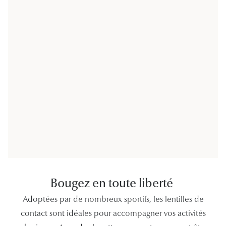
Panthos
Pilotes
Marques
Lunettes 
Lunettes 
Lunettes 
Lunettes 
Lunettes d
Lunettes d
Bougez en toute liberté
Lunettes 
Adoptées par de nombreux sportifs, les lentilles de
contact sont idéales pour accompagner vos activités
Lunettes 