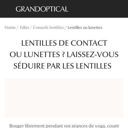
Passer
au
contenu
Lunettes de soleil
Toutes les
Home
Edito
Conseils lentilles
Lentilles ou lunettes
principal
Sélection -20%
À LA UN
LENTILLES DE CONTACT
Sélection -30%
Offres : J
OU LUNETTES ? LAISSEZ-VOUS
Sélection -50%
Nos enga
SÉDUIRE PAR LES LENTILLES
Lunettes de vue
Innovatio
Sélection -20%
Examen de
Sélection -30%
Onesight :
Sélection -50%
Catégori
Lunettes 
Bouger librement pendant vos séances de yoga, courir