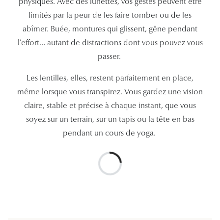
physiques. Avec des lunettes, vos gestes peuvent être
Lunettes 
limités par la peur de les faire tomber ou de les
abîmer. Buée, montures qui glissent, gêne pendant
Voir toute
l’effort… autant de distractions dont vous pouvez vous
Nos conse
passer.
Verres Tra
Les lentilles, elles, restent parfaitement en place,
même lorsque vous transpirez. Vous gardez une vision
Comprend
claire, stable et précise à chaque instant, que vous
Comment c
soyez sur un terrain, sur un tapis ou la tête en bas
pendant un cours de yoga.
Quiz lunett
Voir tous 
Nos acce
Accessoire
Accessoire