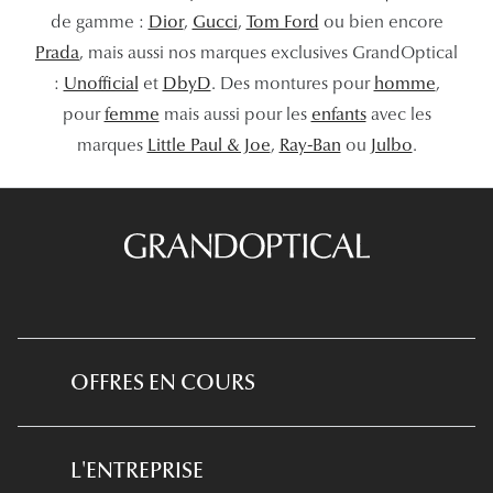
de gamme :
Dior
,
Gucci
,
Tom Ford
ou bien encore
Prada
, mais aussi nos marques exclusives GrandOptical
:
Unofficial
et
DbyD
. Des montures pour
homme
,
pour
femme
mais aussi pour les
enfants
avec les
marques
Little Paul & Joe
,
Ray-Ban
ou
Julbo
.
OFFRES EN COURS
*Conditions des offres en cours
L'ENTREPRISE
*
Conditions des offres examen de la vue