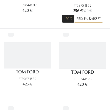
Panthos
FT5984-B 92
FT5975-B 52
maintenant:
420 €
256 €
ancien prix:
320 €
Pilotes
-20%
PRIX EN BAISSE*
Marques
Lunettes 
Lunettes 
Lunettes 
Lunettes 
TOM FORD
TOM FORD
Lunettes d
FT5967-B 52
FT5934-B 28
425 €
420 €
Lunettes d
Lunettes 
Lunettes 