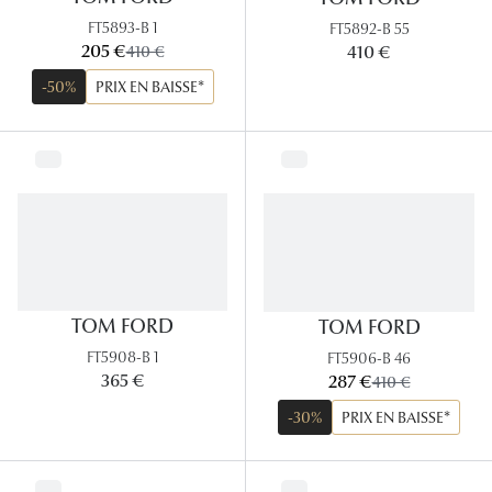
FT5893-B 1
FT5892-B 55
Tous nos a
maintenant:
205 €
ancien prix:
410 €
410 €
-50%
PRIX EN BAISSE*
TOM FORD
TOM FORD
FT5908-B 1
FT5906-B 46
maintenant:
365 €
287 €
ancien prix:
410 €
-30%
PRIX EN BAISSE*