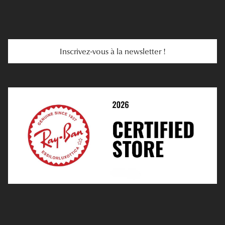
E-Carte Cadeau
Troubles De La Vue
Services Web
Entretenir Ses Lentilles
Inscrivez-vous à la newsletter !
E-Réservation
Prescription De Lentilles
Prendre Rendez-Vous En Ligne
Choisir Ses Lentilles
Médiation
Verres Unifocaux
Verres Progressifs
Mes Premières Lunettes
Live Grand Regard