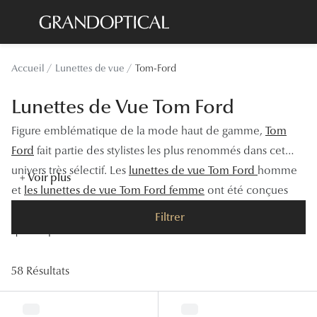
Passer
au
contenu
Lunettes de soleil
Toutes les
Accueil
Lunettes de vue
Tom-Ford
principal
Sélection -20%
À LA UN
Lunettes de Vue Tom Ford
Sélection -30%
Offres : J
Figure emblématique de la mode haut de gamme,
Tom
Sélection -50%
Nos enga
Ford
fait partie des stylistes les plus renommés dans cet
univers très sélectif. Les
lunettes de vue Tom Ford
homme
Lunettes de vue
Innovatio
+ Voir plus
et
les lunettes de vue Tom Ford femme
ont été conçues
Sélection -20%
Examen de
dans la même philosophie qui allie look recherché et
Filtrer
Sélection -30%
qualité premium.
Onesight :
Sélection -50%
Catégori
58 Résultats
Lunettes 