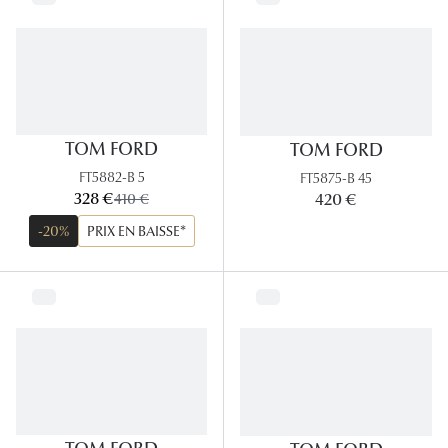
TOM FORD
TOM FORD
FT5882-B 5
FT5875-B 45
maintenant:
328 €
ancien prix:
420 €
410 €
-20%
PRIX EN BAISSE*