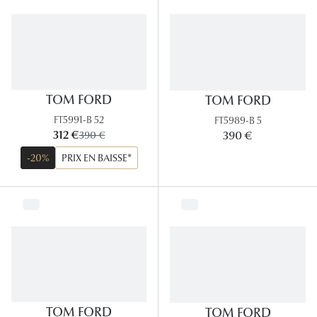
Lunettes
Lunettes d
Lunettes 
Lunettes f
TOM FORD
TOM FORD
FT5991-B 52
FT5989-B 5
Lunettes d
maintenant:
312 €
ancien prix:
390 €
390 €
Lunettes 
-20%
PRIX EN BAISSE*
Formes
Rondes
Rectangle
Hexagona
Carrées
TOM FORD
TOM FORD