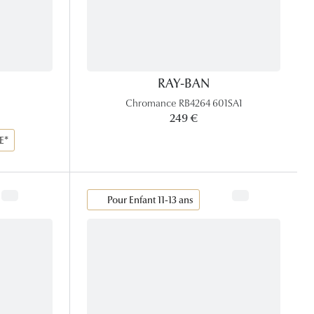
RAY-BAN
Chromance RB4264 601SA1
x:
249 €
E*
Pour Enfant 11-13 ans