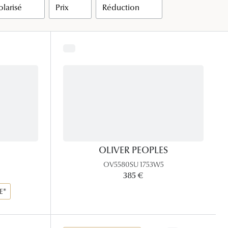
olarisé
Prix
Réduction
Accessoires audition
Tous nos accessoires
OLIVER PEOPLES
OV5580SU 1753W5
rix:
385 €
E*