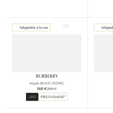
Adaptable à la vue
Adaptab
BURBERRY
Maple BE4335 39298G
maintenant:
160 €
ancien prix:
200 €
-20%
PRIX EN BAISSE*