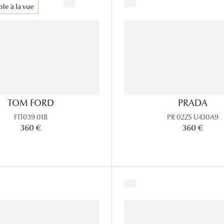
le à la vue
TOM FORD
PRADA
FT1039 01B
PR 02ZS U430A9
360 €
360 €