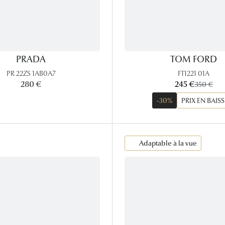
PRADA
TOM FORD
PR 22ZS 1AB0A7
FT1221 01A
maintenant:
280 €
245 €
ancien pri
350 €
-30%
PRIX EN BAISS
Adaptable à la vue