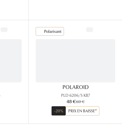
Polarisant
POLAROID
G
PLD 6206/S KB7
maintenant:
48 €
ancien prix:
60 €
-20%
PRIX EN BAISSE*