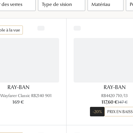
 des verres
Type de vision
Matériau
P
Lunettes de vue Gucci
Lunettes de vue Chloé
Voir toutes les marques
le à la vue
RAY-BAN
RAY-BAN
 Wayfarer Classic RB2140 901
RB4420 710/13
maintenant:
169 €
117,60 €
ancien p
147 €
-20%
PRIX EN BAISS