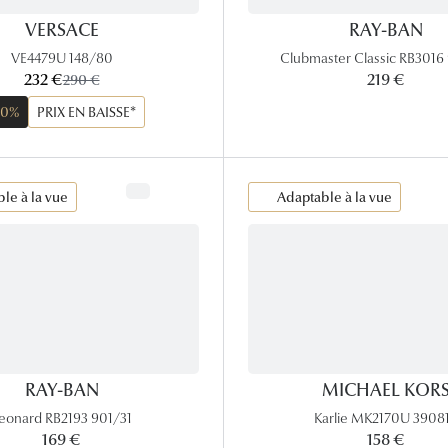
VERSACE
RAY-BAN
VE4479U 148/80
Clubmaster Classic RB3016
maintenant:
232 €
ancien prix:
219 €
290 €
20%
PRIX EN BAISSE*
le à la vue
Adaptable à la vue
RAY-BAN
MICHAEL KOR
eonard RB2193 901/31
Karlie MK2170U 3908
169 €
158 €