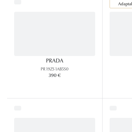
Adaptab
PRADA
PR 19ZS 1AB5S0
390 €