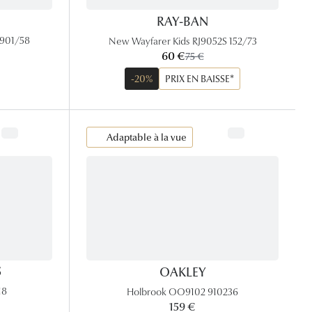
RAY-BAN
 901/58
New Wayfarer Kids RJ9052S 152/73
maintenant:
60 €
ancien prix:
75 €
-20%
PRIX EN BAISSE*
Adaptable à la vue
S
OAKLEY
18
Holbrook OO9102 910236
159 €