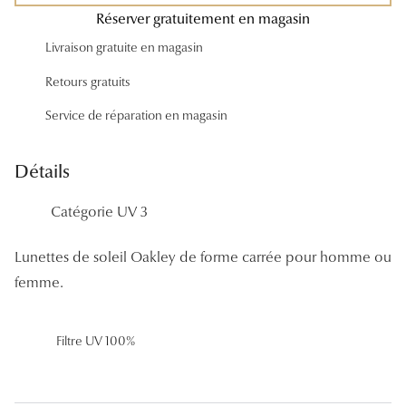
Panthos
Réserver gratuitement en magasin
Livraison gratuite en magasin
Pilotes
Retours gratuits
Marques
Service de réparation en magasin
Lunettes 
Détails
Lunettes 
Lunettes 
Catégorie UV 3
Lunettes 
Lunettes de soleil Oakley de forme carrée pour homme ou
Lunettes d
femme.
Lunettes d
Filtre UV 100%
Lunettes 
Lunettes 