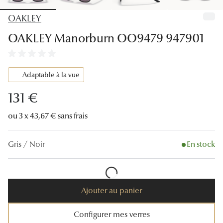
Lunettes
OAKLEY
Lunettes d
OAKLEY Manorburn OO9479 947901
Lunettes 
Lunettes f
Adaptable à la vue
Lunettes d
131 €
Lunettes 
ou 3 x 43,67 € sans frais
Formes
Gris / Noir
En stock
Rondes
Rectangle
Ajouter au panier
Hexagona
Carrées
Configurer mes verres