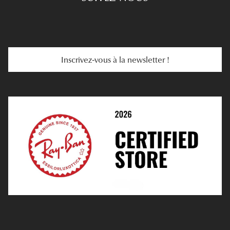
Se Faire Rembourser
E-Carte Cadeau
Troubles De La Vue
Services Web
Entretenir Ses Lentilles
Inscrivez-vous à la newsletter !
E-Réservation
Prescription De Lentilles
Prendre Rendez-Vous En Ligne
Choisir Ses Lentilles
Médiation
Verres Unifocaux
Verres Progressifs
Mes Premières Lunettes
Live Grand Regard