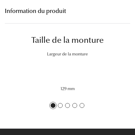
Lunettes 
Information du produit
Voir toute
Nos conse
Taille de la monture
Verres Tra
Largeur de la monture
Comprend
Comment c
Quiz lunett
129 mm
Voir tous 
Nos acce
Accessoire
Accessoire