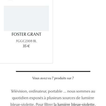
Lunettes 
Voir toute
Nos conse
FOSTER GRANT
Verres Tra
FGGC2308 BL
Comprend
35 €
Comment c
Quiz lunett
Voir tous 
Vous avez vu 7 produits sur 7
Nos acce
Télévision, ordinateur, portable … nous sommes au
Accessoire
quotidien exposés à plusieurs sources de lumière
bleue-violette. Pour filtrer
la lumière bleue-violette
,
Accessoire