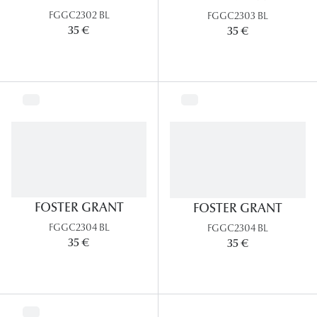
Panthos
FGGC2302 BL
FGGC2303 BL
35 €
35 €
Pilotes
Marques
Lunettes 
Lunettes 
Lunettes 
Lunettes 
FOSTER GRANT
FOSTER GRANT
Lunettes d
FGGC2304 BL
FGGC2304 BL
35 €
35 €
Lunettes d
Lunettes 
Lunettes 