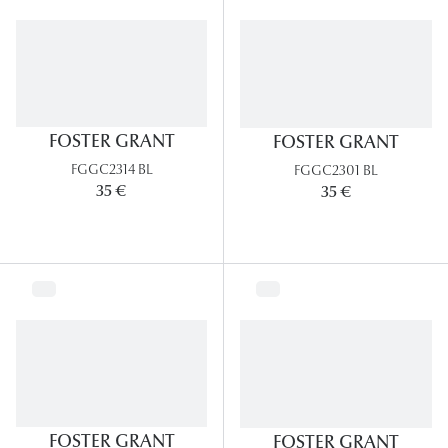
Lunettes
Lunettes d
Lunettes 
Lunettes f
FOSTER GRANT
FOSTER GRANT
FGGC2314 BL
FGGC2301 BL
Lunettes d
35 €
35 €
Lunettes 
Formes
Rondes
Rectangle
Hexagona
Carrées
FOSTER GRANT
FOSTER GRANT