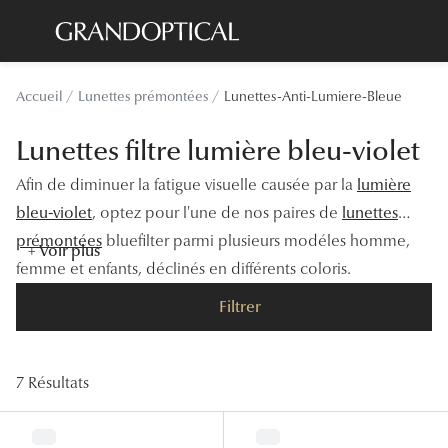
Passer
au
contenu
Lunettes de soleil
Toutes les
Accueil
Lunettes prémontées
Lunettes-Anti-Lumiere-Bleue
principal
Sélection -20%
À LA UN
Lunettes filtre lumière bleu-violet
Sélection -30%
Offres : J
Afin de diminuer la fatigue visuelle causée par la
lumière
Sélection -50%
Nos enga
bleu-violet
, optez pour l'une de nos paires de
lunettes
prémontées
bluefilter parmi plusieurs modéles homme,
Lunettes de vue
Innovatio
+ Voir plus
femme et enfants, déclinés en différents coloris.
Sélection -20%
Examen de
Filtrer
Sélection -30%
Onesight :
Sélection -50%
Catégori
7 Résultats
Lunettes 