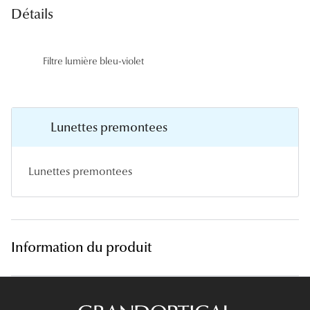
Panthos
Détails
Pilotes
Filtre lumière bleu-violet
Marques
Lunettes 
Lunettes premontees
Lunettes 
Lunettes 
Lunettes premontees
Lunettes 
Lunettes d
Lunettes d
Information du produit
Lunettes 
Lunettes 