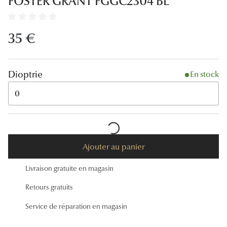
FOSTER GRANT FGGC2304 BL
Lunettes
Lunettes d
35 €
Lunettes 
Lunettes f
Dioptrie
En stock
Lunettes d
0
Lunettes 
Formes
Ajouter au panier
Rondes
Livraison gratuite en magasin
Rectangle
Retours gratuits
Hexagona
Service de réparation en magasin
Carrées