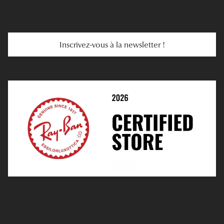
E-Carte Cadeau
Troubles De La Vue
Services Web
Entretenir Ses Lentilles
Inscrivez-vous à la newsletter !
E-Réservation
Prescription De Lentilles
Prendre Rendez-Vous En Ligne
Choisir Ses Lentilles
Médiation
Verres Unifocaux
Verres Progressifs
Mes Premières Lunettes
Live Grand Regard