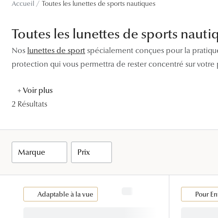
Lentilles sphériques
Accueil
Toutes les lunettes de sports nautiques
Les troubles visuels
Carrées
Lunettes de vue femme
Lunettes de soleil femme
Lentilles toriques
Toutes les lunettes de sports nauti
Découvrir tous nos conseils
Panthos
Lunettes de vue homme
Lunettes de soleil homme
Lentilles progressives
Nos
lunettes de sport
spécialement conçues pour la pratique
Pilotes
Lunettes de vue enfant
Lunettes de soleil enfant
protection qui vous permettra de rester concentré sur votre
+ Voir plus
2 Résultats
Filtres
Marque
Prix
Adaptable à la vue
Pour En