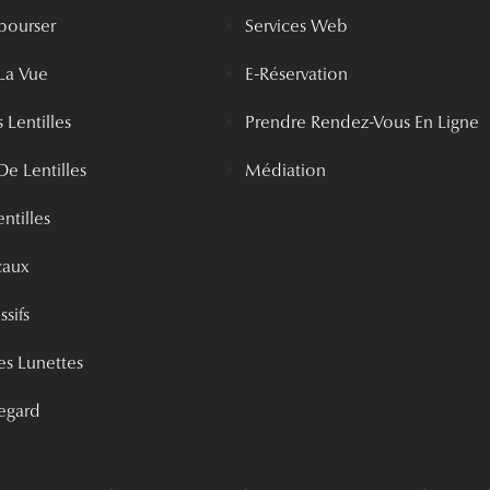
bourser
Services Web
La Vue
E-Réservation
 Lentilles
Prendre Rendez-Vous En Ligne
De Lentilles
Médiation
ntilles
caux
ssifs
s Lunettes
egard