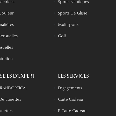
rectrices
Sports Nautiques
 Couleur
Sports De Glisse
rnalières
Multisports
Mensuelles
Golf
nsuelles
tretien
EILS D'EXPERT
LES SERVICES
 GRANDOPTICAL
Engagements
 De Lunettes
Carte Cadeau
unettes
E-Carte Cadeau