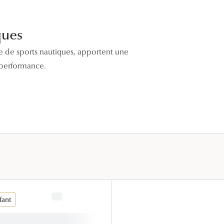
Lunettes de vue Gucci
Lunettes de vue Chloé
ques
Voir toutes les marques
 de sports nautiques, apportent une
 performance.
fant