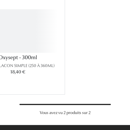
Lunettes de vue Gucci
Lunettes de vue Chloé
Voir toutes les marques
Oxysept - 300ml
FLACON SIMPLE (250 À 360ML)
18,40 €
Vous avez vu 2 produits sur 2