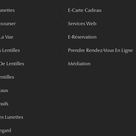
unettes
E-Carte Cadeau
bourser
Services Web
La Vue
E-Réservation
 Lentilles
Prendre Rendez-Vous En Ligne
De Lentilles
Médiation
ntilles
caux
ssifs
s Lunettes
egard