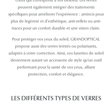
choix qui correspond à vos besoins. Les verres
Lunettes
peuvent également intégrer des traitements
Lunettes d
spécifiques pour améliorer l’expérience : amincis pour
plus de légèreté et d’esthétique, anti-reflets ou anti-
Lunettes 
traces pour un confort durable et une vision claire.
Lunettes f
Pour protéger vos yeux du soleil, GRANDOPTICAL
Lunettes d
propose aussi des verres teintés ou polarisants,
adaptés à votre correction. Ainsi, vos lunettes de soleil
Lunettes 
deviennent autant un accessoire de style qu’un outil
Formes
performant pour la santé de vos yeux, alliant
protection, confort et élégance.
Rondes
Rectangle
Hexagona
LES DIFFÉRENTS TYPES DE VERRES
Carrées