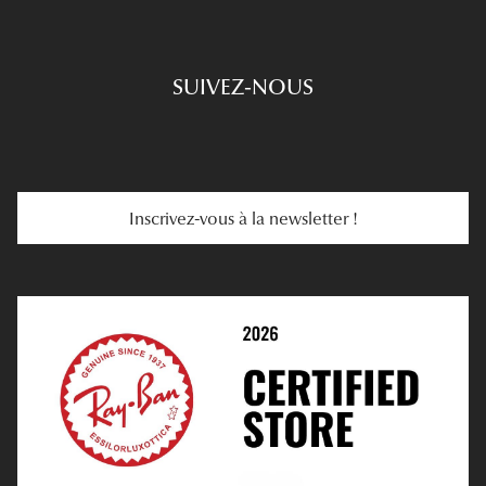
Prescription De Lunettes
Engagements
Choisir Ses Lunettes
SUIVEZ-NOUS
Carte Cadeau
Se Faire Rembourser
E-Carte Cadeau
Troubles De La Vue
Services Web
Entretenir Ses Lentilles
Inscrivez-vous à la newsletter !
E-Réservation
Prescription De Lentilles
Prendre Rendez-Vous En Ligne
Choisir Ses Lentilles
Médiation
Verres Unifocaux
Verres Progressifs
Mes Premières Lunettes
Live Grand Regard