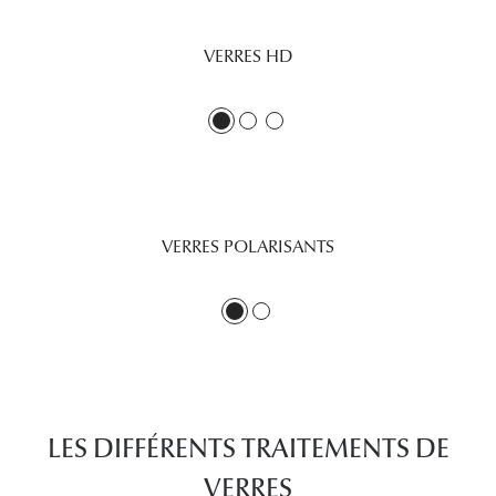
Panthos
VERRES HD
Pilotes
Marques
Lunettes 
Lunettes 
VERRES POLARISANTS
Lunettes 
Lunettes 
Lunettes d
Lunettes d
Lunettes 
LES DIFFÉRENTS TRAITEMENTS DE
Lunettes 
VERRES