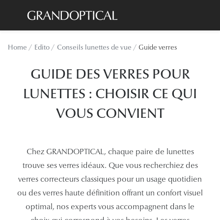
Passer
au
contenu
Lunettes de soleil
Toutes les
Home
Edito
Conseils lunettes de vue
Guide verres
principal
Sélection -20%
À LA UN
GUIDE DES VERRES POUR
Sélection -30%
Offres : J
LUNETTES : CHOISIR CE QUI
Sélection -50%
Nos enga
VOUS CONVIENT
Lunettes de vue
Innovatio
Sélection -20%
Examen de
Chez GRANDOPTICAL, chaque paire de lunettes
Sélection -30%
Onesight :
trouve ses verres idéaux. Que vous recherchiez des
Sélection -50%
verres correcteurs classiques pour un usage quotidien
Catégori
ou des verres haute définition offrant un confort visuel
optimal, nos experts vous accompagnent dans le
Lunettes 