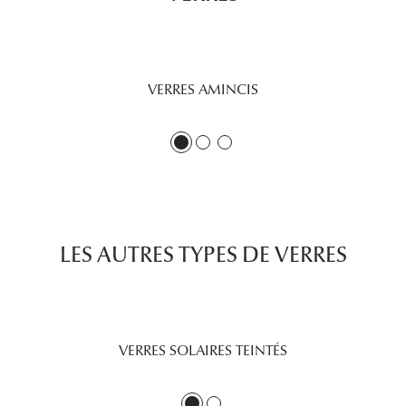
Lunettes 
Voir toute
VERRES AMINCIS
Nos conse
Verres Tra
Comprend
Comment c
Quiz lunett
LES AUTRES TYPES DE VERRES
Voir tous 
Nos acce
VERRES SOLAIRES TEINTÉS
Accessoire
Accessoire