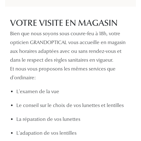
Panthos
Pilotes
VOTRE VISITE EN MAGASIN
Marques
Bien que nous soyons sous couvre-feu à 18h, votre
opticien GRANDOPTICAL vous accueille en magasin
Lunettes 
aux horaires adaptées avec ou sans rendez-vous et
Lunettes 
dans le respect des règles sanitaires en vigueur.
Et nous vous proposons les mêmes services que
Lunettes 
d'ordinaire:
Lunettes 
L'examen de la vue
Lunettes d
Le conseil sur le choix de vos lunettes et lentilles
Lunettes d
La réparation de vos lunettes
Lunettes 
L'adapation de vos lentilles
Lunettes 