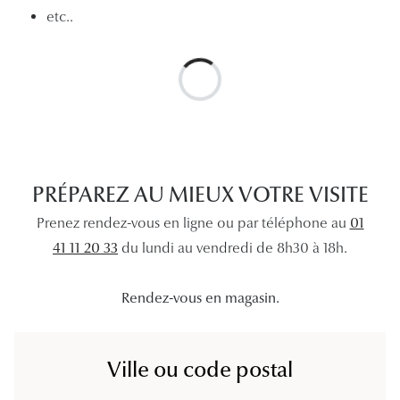
etc..
Lunettes 
Voir toute
Nos conse
Verres Tra
Comprend
PRÉPAREZ AU MIEUX VOTRE VISITE
Comment c
Prenez rendez-vous en ligne ou par téléphone au
01
Quiz lunett
41 11 20 33
du lundi au vendredi de 8h30 à 18h.
Voir tous 
Rendez-vous en magasin.
Nos acce
Accessoire
Ville ou code postal
Accessoire