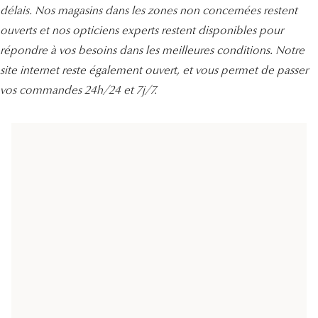
Lunettes
délais. Nos magasins dans les zones non concernées restent
ouverts et nos opticiens experts restent disponibles pour
Lunettes d
répondre à vos besoins dans les meilleures conditions. Notre
site internet reste également ouvert, et vous permet de passer
Lunettes 
vos commandes 24h/24 et 7j/7.
Lunettes f
Lunettes d
Lunettes 
Formes
Rondes
Rectangle
Hexagona
Carrées