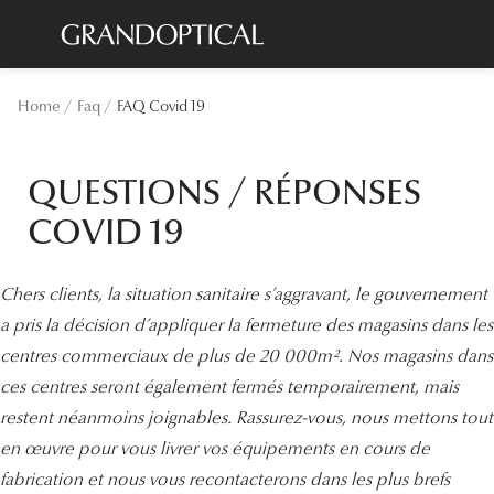
Passer
au
contenu
Lunettes de soleil
Toutes les
Home
Faq
FAQ Covid 19
principal
Sélection -20%
À LA UN
Sélection -30%
QUESTIONS / RÉPONSES
Offres : J
Sélection -50%
COVID 19
Nos enga
Lunettes de vue
Innovatio
Chers clients, la situation sanitaire s’aggravant, le gouvernement
Sélection -20%
Examen de
a pris la décision d’appliquer la fermeture des magasins dans les
Sélection -30%
centres commerciaux de plus de 20 000m². Nos magasins dans
Onesight :
ces centres seront également fermés temporairement, mais
Sélection -50%
Catégori
restent néanmoins joignables. Rassurez-vous, nous mettons tout
en œuvre pour vous livrer vos équipements en cours de
Lunettes 
fabrication et nous vous recontacterons dans les plus brefs