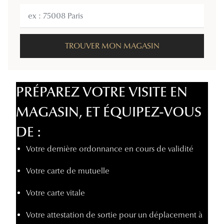
Aucun
Tous nos a
résultat,
veuillez
utiliser
TROUVER MON MAGASIN
votre
géolocalisation
PRÉPAREZ VOTRE VISITE EN
MAGASIN, ET ÉQUIPEZ-VOUS
DE :
Votre dernière ordonnance en cours de validité
Votre carte de mutuelle
Votre carte vitale
Votre attestation de sortie pour un déplacement à