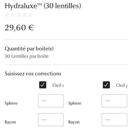
Lunettes
Hydraluxe™ (30 lentilles)
Lunettes d
29,60 €
Lunettes 
Lunettes f
Quantité par boîte(s)
Lunettes d
30 Lentilles par boîte
Lunettes 
Saisissez vos corrections
Formes
Oeil droit
Oeil ga
Rondes
Rectangle
Sphère
Sphère
Hexagona
Rayon
Rayon
Carrées