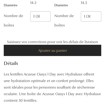
14.3
14.3
Panthos
Diamètre
Diamètre
Pilotes
Nombre de
Nombre de
Marques
boîtes
boîtes
Lunettes 
Saisissez vos corrections pour voir les délais de livraison
Lunettes 
Ajouter au panier
Lunettes 
Détails
Lunettes 
Lunettes d
Les lentilles Acuvue Oasys 1 Day avec Hydraluxe offrent
une hydratation optimale et un confort prolongé. Elles
Lunettes d
sont idéales pour les personnes souffrant de sécheresse
Lunettes 
oculaire. Une boîte de Acuvue Oasys 1 Day avec Hydraluxe
Lunettes 
contient 30 lentilles.