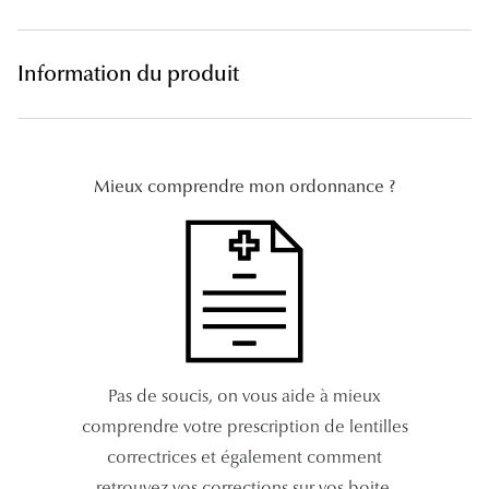
Lunettes 
Voir toute
Information du produit
Nos conse
Verres Tra
Mieux comprendre mon ordonnance ?
Comprend
Comment c
Quiz lunett
Voir tous 
Nos acce
Pas de soucis, on vous aide à mieux
comprendre votre prescription de lentilles
Accessoire
correctrices et également comment
Accessoire
retrouvez vos corrections sur vos boite.