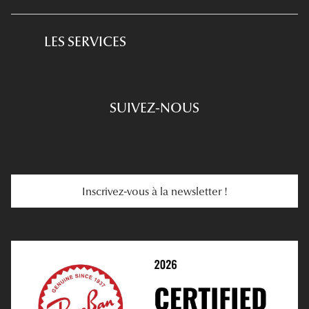
Golf
Produits D'entretien
L'expertise GRANDOPTICAL
Lunettes de conduite
LES SERVICES
Prescription De Lunettes
Engagements
Choisir Ses Lunettes
SUIVEZ-NOUS
Carte Cadeau
Se Faire Rembourser
E-Carte Cadeau
Troubles De La Vue
Services Web
Entretenir Ses Lentilles
Inscrivez-vous à la newsletter !
E-Réservation
Prescription De Lentilles
Prendre Rendez-Vous En Ligne
Choisir Ses Lentilles
Médiation
Verres Unifocaux
Verres Progressifs