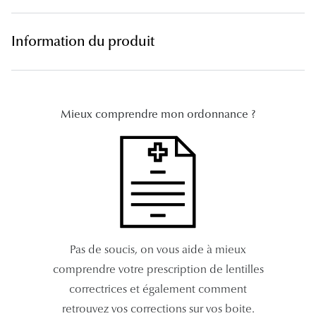
Lunettes 
Information du produit
Voir toute
Nos conse
Verres Tra
Mieux comprendre mon ordonnance ?
Comprend
Comment c
Quiz lunett
Voir tous 
Pas de soucis, on vous aide à mieux
Nos acce
comprendre votre prescription de lentilles
Accessoire
correctrices et également comment
retrouvez vos corrections sur vos boite.
Accessoire