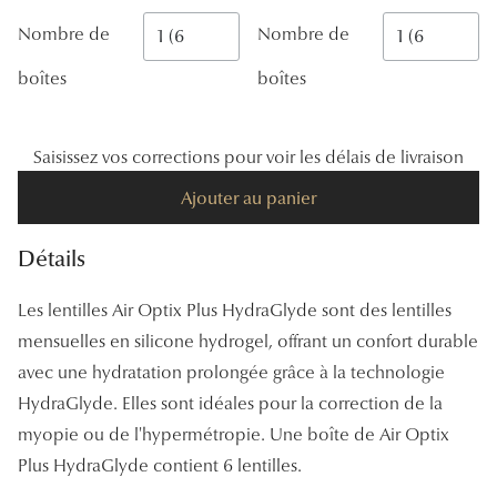
Panthos
Nombre de
Nombre de
Pilotes
boîtes
boîtes
Marques
Saisissez vos corrections pour voir les délais de livraison
Lunettes 
Ajouter au panier
Lunettes 
Lunettes 
Détails
Lunettes 
Les lentilles Air Optix Plus HydraGlyde sont des lentilles
mensuelles en silicone hydrogel, offrant un confort durable
Lunettes d
avec une hydratation prolongée grâce à la technologie
Lunettes d
HydraGlyde. Elles sont idéales pour la correction de la
Lunettes 
myopie ou de l'hypermétropie. Une boîte de Air Optix
Plus HydraGlyde contient 6 lentilles.
Lunettes 