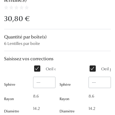
Lunettes
Lunettes d
30,80 €
Lunettes 
Lunettes f
Quantité par boîte(s)
6 Lentilles par boîte
Lunettes d
Lunettes 
Saisissez vos corrections
Formes
Oeil droit
Oeil ga
Rondes
Sphère
Sphère
Rectangle
8.6
8.6
Hexagona
Rayon
Rayon
14.2
14.2
Carrées
Diamètre
Diamètre