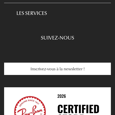
Produits D'entretien
L'expertise GRANDOPTICAL
Lunettes de conduite
LES SERVICES
Prescription De Lunettes
Engagements
Choisir Ses Lunettes
SUIVEZ-NOUS
Carte Cadeau
Se Faire Rembourser
E-Carte Cadeau
Troubles De La Vue
Services Web
Entretenir Ses Lentilles
Inscrivez-vous à la newsletter !
E-Réservation
Prescription De Lentilles
Prendre Rendez-Vous En Ligne
Choisir Ses Lentilles
Médiation
Verres Unifocaux
Verres Progressifs