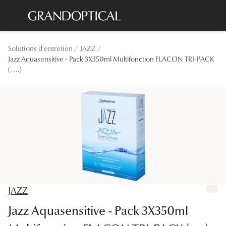
Passer
au
contenu
Lunettes de soleil
Toutes les
Solutions d'entretien
JAZZ
principal
Sélection -20%
Jazz Aquasensitive - Pack 3X350ml Multifonction FLACON TRI-PACK
À LA UN
(…..)
Sélection -30%
Offres : J
Sélection -50%
Nos enga
Lunettes de vue
Innovatio
Sélection -20%
Examen de
Sélection -30%
Onesight :
Sélection -50%
JAZZ
Catégori
Jazz Aquasensitive - Pack 3X350ml
Lunettes 