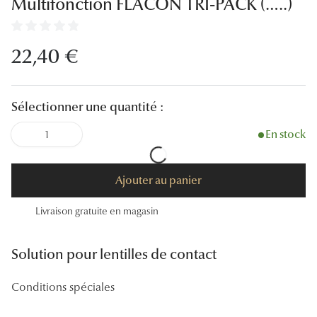
Multifonction FLACON TRI-PACK (…..)
Lunettes
Lunettes d
22,40 €
Lunettes 
Lunettes f
Sélectionner une quantité :
Lunettes d
En stock
1
Lunettes 
Ajouter au panier
Formes
Livraison gratuite en magasin
Rondes
Rectangle
Solution pour lentilles de contact
Hexagona
Conditions spéciales
Carrées