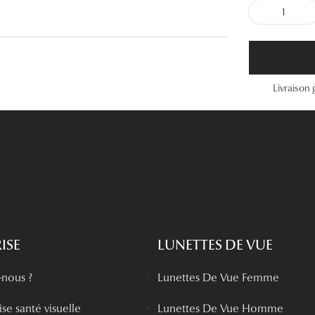
1
Lunettes de vue Gucci
Lunettes de vue Chloé
Voir toutes les marques
Livraison 
ISE
LUNETTES DE VUE
nous ?
Lunettes De Vue Femme
se santé visuelle
Lunettes De Vue Homme