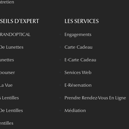
tretien
EILS D'EXPERT
LES SERVICES
 GRANDOPTICAL
Engagements
 De Lunettes
Carte Cadeau
unettes
E-Carte Cadeau
bourser
Services Web
La Vue
E-Réservation
 Lentilles
Prendre Rendez-Vous En Ligne
De Lentilles
Médiation
ntilles