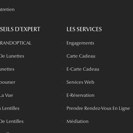
tretien
EILS D'EXPERT
LES SERVICES
 GRANDOPTICAL
Engagements
 De Lunettes
Carte Cadeau
unettes
E-Carte Cadeau
bourser
Services Web
La Vue
E-Réservation
 Lentilles
Prendre Rendez-Vous En Ligne
De Lentilles
Médiation