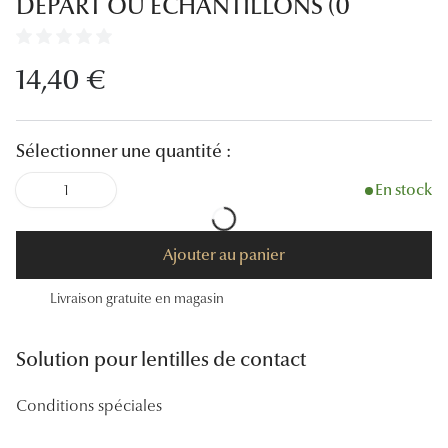
DEPART OU ECHANTILLONS (0
Lunettes
Lunettes d
14,40 €
Lunettes 
Lunettes f
Sélectionner une quantité :
Lunettes d
En stock
1
Lunettes 
Ajouter au panier
Formes
Livraison gratuite en magasin
Rondes
Rectangle
Solution pour lentilles de contact
Hexagona
Conditions spéciales
Carrées