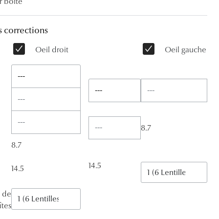
r boîte
Accessoires audition
s corrections
Tous nos accessoires
Oeil droit
Oeil gauche
---
---
8.7
8.7
14.5
14.5
 de
îtes