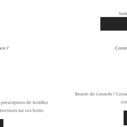
Sais
ce ?
Commen
Besoin de conseils ? Consu
con
rescription de lentilles
ections sur vos boite.