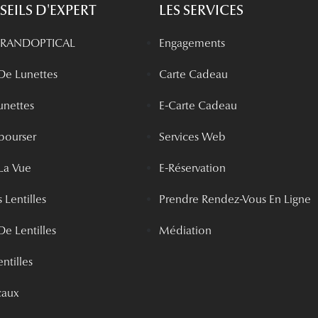
EILS D'EXPERT
LES SERVICES
 GRANDOPTICAL
Engagements
 De Lunettes
Carte Cadeau
unettes
E-Carte Cadeau
bourser
Services Web
La Vue
E-Réservation
 Lentilles
Prendre Rendez-Vous En Ligne
De Lentilles
Médiation
ntilles
caux