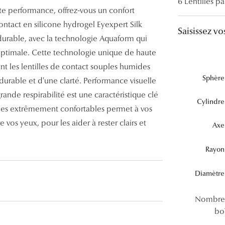
6 Lentilles pa
Lunettes de vue Gucci
te performance, offrez-vous un confort
 contact en silicone hydrogel Eyexpert Silk
Lunettes de vue Chloé
Saisissez vo
 durable, avec la technologie Aquaform qui
Voir toutes les marques
 optimale. Cette technologie unique de haute
nant les lentilles de contact souples humides
Sphère
durable et d'une clarté. Performance visuelle
de respirabilité est une caractéristique clé
Cylindre
tilles extrêmement confortables permet à vos
vos yeux, pour les aider à rester clairs et
Axe
Rayon
Diamètre
Nombre
bo