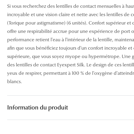
Lentilles sphériques
Si vous recherchez des lentilles de contact mensuelles à hau
Les troubles visuels
Carrées
Lunettes de vue femme
Lunettes de soleil femme
Lentilles toriques
incroyable et une vision claire et nette avec les lentilles de
Découvrir tous nos conseils
Panthos
(Torique pour astigmatisme) (6 unités). Confort supérieur et
Lunettes de vue homme
Lunettes de soleil homme
Lentilles progressives
offre une respirabilité accrue pour une expérience de port
Pilotes
Lunettes de vue enfant
Lunettes de soleil enfant
performance retient l'eau à l'intérieur de la lentille, mainte
afin que vous bénéficiez toujours d'un confort incroyable et 
supérieure, que vous soyez myope ou hypermétrope. Une gran
des lentilles de contact Eyexpert Silk. Le design de ces len
yeux de respirer, permettant à 100 % de l'oxygène d'atteindre 
blancs.
Information du produit