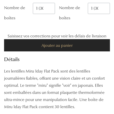
Panthos
Nombre de
Nombre de
Pilotes
boîtes
boîtes
Marques
Saisissez vos corrections pour voir les délais de livraison
Lunettes 
Ajouter au panier
Lunettes 
Lunettes 
Détails
Lunettes 
Les lentilles Miru 1day Flat Pack sont des lentilles
journalières fiables, offrant une vision claire et un confort
Lunettes d
optimal. Le terme "miru" signifie "voir" en japonais. Elles
Lunettes d
sont emballées dans un format plaquette thermoformée
Lunettes 
ultra-mince pour une manipulation facile. Une boîte de
Miru 1day Flat Pack contient 30 lentilles.
Lunettes 