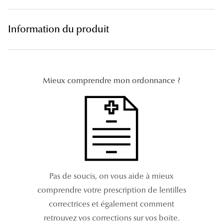
Lunettes 
Information du produit
Voir toute
Nos conse
Verres Tra
Mieux comprendre mon ordonnance ?
Comprend
Comment c
Quiz lunett
Voir tous 
Pas de soucis, on vous aide à mieux
Nos acce
comprendre votre prescription de lentilles
Accessoire
correctrices et également comment
retrouvez vos corrections sur vos boite.
Accessoire