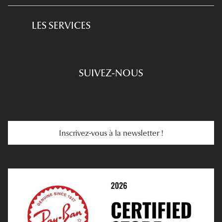
Produits D'entretien
L'expertise GRANDOPTICAL
Lunettes de conduite
LES SERVICES
Prescription De Lunettes
Engagements
Choisir Ses Lunettes
SUIVEZ-NOUS
Carte Cadeau
Se Faire Rembourser
E-Carte Cadeau
Troubles De La Vue
Services Web
Entretenir Ses Lentilles
Inscrivez-vous à la newsletter !
E-Réservation
Prescription De Lentilles
Prendre Rendez-Vous En Ligne
Choisir Ses Lentilles
Médiation
Verres Unifocaux
Verres Progressifs