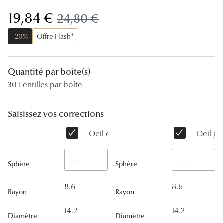
Lunettes
maintenant:
19,84 €
ancien prix:
24,80 €
Lunettes d
-20%
Offre Flash*
Lunettes 
Lunettes f
Quantité par boîte(s)
30 Lentilles par boîte
Lunettes d
Lunettes 
Saisissez vos corrections
Formes
Oeil droit
Oeil ga
Rondes
Sphère
Sphère
Rectangle
8.6
8.6
Hexagona
Rayon
Rayon
14.2
14.2
Carrées
Diamètre
Diamètre