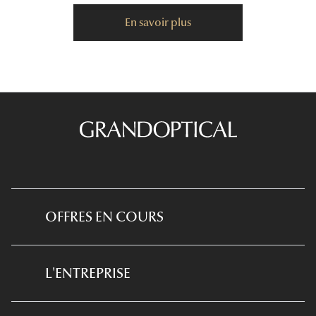
En savoir plus
OFFRES EN COURS
*Conditions des offres en cours
L'ENTREPRISE
*
Conditions des offres examen de la vue
et équipement optique
Qui sommes-nous ?