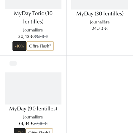
Lunettes
MyDay Toric (30
MyDay (30 lentilles)
Lunettes d
lentilles)
Journalière
24,70 €
Lunettes 
Journalière
maintenant:
30,42 €
ancien prix:
33,80 €
Lunettes f
-10%
Offre Flash*
Lunettes d
Lunettes 
Formes
Rondes
Rectangle
MyDay (90 lentilles)
Hexagona
Journalière
maintenant:
61,84 €
ancien prix:
65,10 €
Carrées
-5%
Offre Flash*