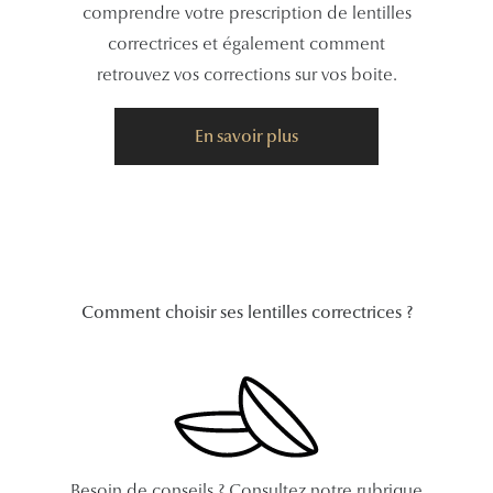
comprendre votre prescription de lentilles
Lunettes 
correctrices et également comment
Voir toute
retrouvez vos corrections sur vos boite.
Nos conse
En savoir plus
Verres Tra
Comprend
Comment c
Quiz lunett
Comment choisir ses lentilles correctrices ?
Voir tous 
Nos acce
Accessoire
Accessoire
Besoin de conseils ? Consultez notre rubrique