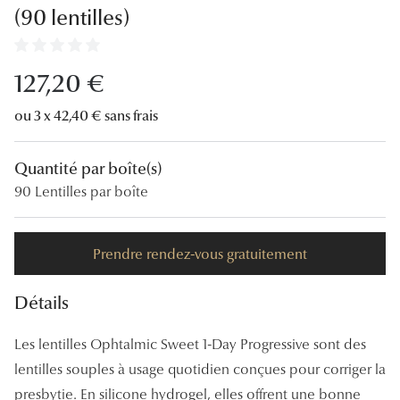
Lunettes
(90 lentilles)
Lunettes d
127,20 €
Lunettes 
ou 3 x 42,40 € sans frais
Lunettes f
Lunettes d
Quantité par boîte(s)
Lunettes 
90 Lentilles par boîte
Formes
Prendre rendez-vous gratuitement
Rondes
Détails
Rectangle
Hexagona
Les lentilles Ophtalmic Sweet 1-Day Progressive sont des
lentilles souples à usage quotidien conçues pour corriger la
Carrées
presbytie. En silicone hydrogel, elles offrent une bonne