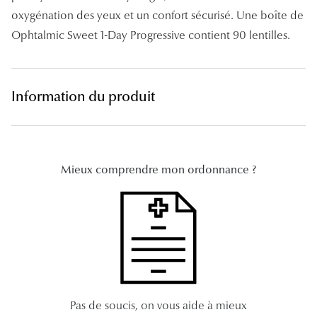
Panthos
oxygénation des yeux et un confort sécurisé. Une boîte de
Ophtalmic Sweet 1-Day Progressive contient 90 lentilles.
Pilotes
Marques
Information du produit
Lunettes 
Lunettes 
Lunettes 
Mieux comprendre mon ordonnance ?
Lunettes 
Lunettes d
Lunettes d
Lunettes 
Lunettes 
Pas de soucis, on vous aide à mieux