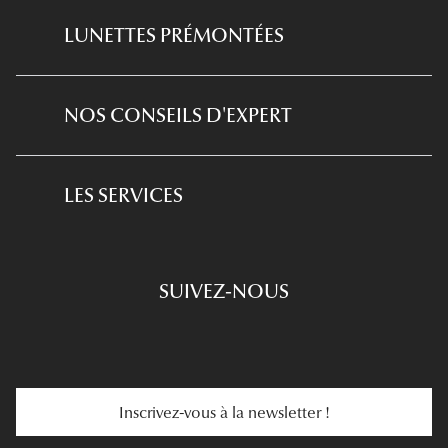
Sports Nautiques
Lentilles Journalières
Lunettes De Soleil Dior
LUNETTES PRÉMONTÉES
Sports De Glisse
Lentilles Bi-Mensuelles
Toutes nos marques
Lunettes filtre lumière bleu-violet
Multisports
Lentilles Mensuelles
NOS CONSEILS D'EXPERT
Lunettes de lecture
Golf
Produits D'entretien
L'expertise GRANDOPTICAL
Lunettes de conduite
LES SERVICES
Prescription De Lunettes
Engagements
Choisir Ses Lunettes
SUIVEZ-NOUS
Carte Cadeau
Se Faire Rembourser
E-Carte Cadeau
Troubles De La Vue
Services Web
Entretenir Ses Lentilles
Inscrivez-vous à la newsletter !
E-Réservation
Prescription De Lentilles