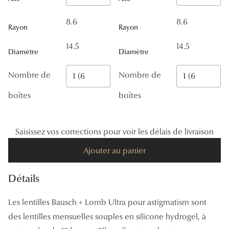
Panthos
8.6
8.6
Rayon
Rayon
Pilotes
14.5
14.5
Diamètre
Diamètre
Marques
Nombre de
Nombre de
Lunettes 
boîtes
boîtes
Lunettes 
Lunettes 
Saisissez vos corrections pour voir les délais de livraison
Lunettes 
Ajouter au panier
Lunettes d
Détails
Lunettes d
Lunettes 
Les lentilles Bausch + Lomb Ultra pour astigmatism sont
des lentilles mensuelles souples en silicone hydrogel, à
Lunettes 