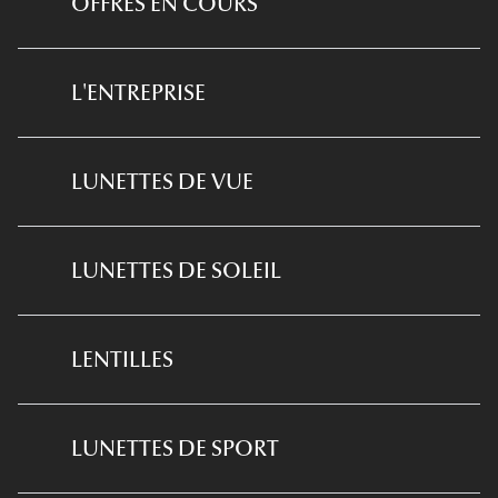
OFFRES EN COURS
*Conditions des offres en cours
L'ENTREPRISE
*
Conditions des offres examen de la vue
et équipement optique
Qui sommes-nous ?
LUNETTES DE VUE
*Conditions de l'offre ma box
Notre expertise santé visuelle
Nos offres en boutique
Lunettes De Vue Femme
Recrutement
LUNETTES DE SOLEIL
Lunettes De Vue Homme
Plus de 200 boutiques
Lunettes De Soleil Femme
Lunettes De Vue Enfant
Devenir Franchisé
LENTILLES
Lunettes De Soleil Enfant
Lunettes prémontées
Lentilles Correctrices
Lunettes De Soleil Homme
Toutes nos marques
LUNETTES DE SPORT
Lentilles De Couleur
Lunettes De Soleil Ray-Ban