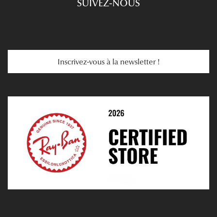
SUIVEZ-NOUS
Carte Cadeau
Se Faire Rembourser
E-Carte Cadeau
Troubles De La Vue
Services Web
Entretenir Ses Lentilles
Inscrivez-vous à la newsletter !
E-Réservation
Prescription De Lentilles
Prendre Rendez-Vous En Ligne
Choisir Ses Lentilles
Médiation
Verres Unifocaux
Verres Progressifs
Mes Premières Lunettes
Live Grand Regard