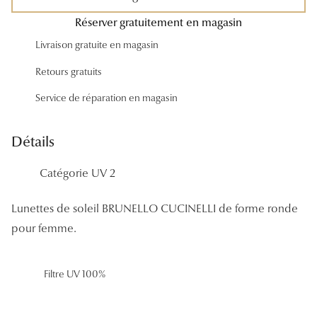
Panthos
Réserver gratuitement en magasin
Pilotes
Livraison gratuite en magasin
Retours gratuits
Marques
Service de réparation en magasin
Lunettes 
Lunettes 
Détails
Lunettes 
Catégorie UV 2
Lunettes 
Lunettes de soleil BRUNELLO CUCINELLI de forme ronde
Lunettes d
pour femme.
Lunettes d
Filtre UV 100%
Lunettes 
Lunettes 