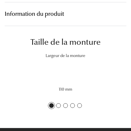
Lunettes 
Information du produit
Voir toute
Nos conse
Taille de la monture
Verres Tra
Largeur de la monture
Comprend
Comment c
Quiz lunett
110 mm
Voir tous 
Nos acce
Accessoire
Accessoire