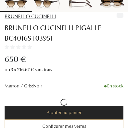
Lunettes
Lunettes d
BRUNELLO CUCINELLI
BRUNELLO CUCINELLI PIGALLE
Lunettes 
BC4016S 103951
Lunettes f
Lunettes d
650 €
Lunettes 
ou 3 x 216,67 € sans frais
Formes
Marron / Gris;Noir
En stock
Rondes
Rectangle
Hexagona
Ajouter au panier
Carrées
Configurer mes verres