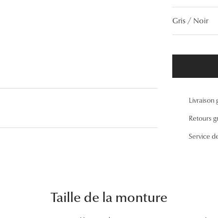
Lunettes de vue Gucci
Gris / Noir
Lunettes de vue Chloé
Voir toutes les marques
Livraison 
Retours gr
Service d
Taille de la monture