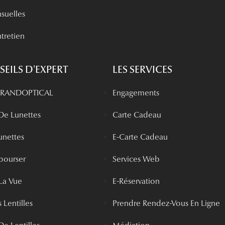
nsuelles
tretien
EILS D'EXPERT
LES SERVICES
 GRANDOPTICAL
Engagements
 De Lunettes
Carte Cadeau
unettes
E-Carte Cadeau
bourser
Services Web
La Vue
E-Réservation
 Lentilles
Prendre Rendez-Vous En Ligne