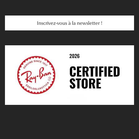
Troubles De La Vue
Services Web
Entretenir Ses Lentilles
Inscrivez-vous à la newsletter !
E-Réservation
Prescription De Lentilles
Prendre Rendez-Vous En Ligne
Choisir Ses Lentilles
Médiation
Verres Unifocaux
Verres Progressifs
Mes Premières Lunettes
Live Grand Regard