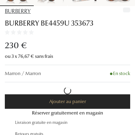
Lunettes
BURBERRY
Lunettes d
BURBERRY BE4459U 353673
Lunettes 
Lunettes f
230 €
Lunettes d
ou 3 x 76,67 € sans frais
Lunettes 
Marron / Marron
En stock
Formes
Rondes
Ajouter au panier
Rectangle
Réserver gratuitement en magasin
Hexagona
Livraison gratuite en magasin
Carrées
Retours gratuits