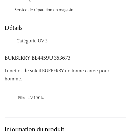
Panthos
Service de réparation en magasin
Pilotes
Détails
Marques
Catégorie UV 3
Lunettes 
Lunettes 
BURBERRY BE4459U 353673
Lunettes 
Lunettes de soleil BURBERRY de forme carree pour
Lunettes 
homme.
Lunettes d
Filtre UV 100%
Lunettes d
Lunettes 
Lunettes 
Information du produit