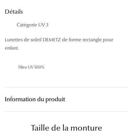
Panthos
Détails
Pilotes
Catégorie UV 3
Marques
Lunettes de soleil DEMETZ de forme rectangle pour
Lunettes 
enfant.
Lunettes 
Filtre UV 100%
Lunettes 
Lunettes 
Lunettes d
Information du produit
Lunettes d
Lunettes 
Taille de la monture
Lunettes 