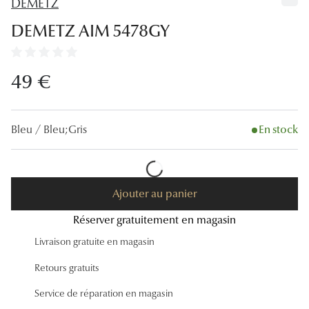
DEMETZ
Lunettes
DEMETZ AIM 5478GY
Lunettes d
Lunettes 
49 €
Lunettes f
Lunettes d
Bleu / Bleu;Gris
En stock
Lunettes 
Formes
Ajouter au panier
Rondes
Réserver gratuitement en magasin
Rectangle
Livraison gratuite en magasin
Hexagona
Retours gratuits
Carrées
Service de réparation en magasin