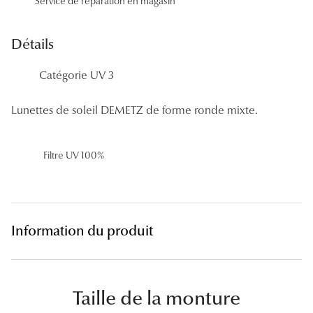
Service de réparation en magasin
Panthos
Pilotes
Détails
Marques
Catégorie UV 3
Lunettes 
Lunettes de soleil DEMETZ de forme ronde mixte.
Lunettes 
Filtre UV 100%
Lunettes 
Lunettes 
Lunettes d
Information du produit
Lunettes d
Lunettes 
Taille de la monture
Lunettes 