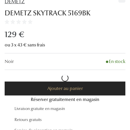
DEMETZ
Lunettes
DEMETZ SKYTRACK 5169BK
Lunettes d
Lunettes 
129 €
Lunettes f
ou 3 x 43 € sans frais
Lunettes d
Noir
En stock
Lunettes 
Formes
Rondes
Ajouter au panier
Réserver gratuitement en magasin
Rectangle
Livraison gratuite en magasin
Hexagona
Retours gratuits
Carrées