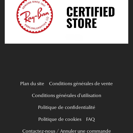
Tous nos a
Verres Progressifs
Mes Premières Lunettes
Live Grand Regard
Plan du site
Conditions générales de vente
Conditions générales d'utilisation
Politique de confidentialité
Politique de cookies
FAQ
Contactez-nous / Annuler une commande