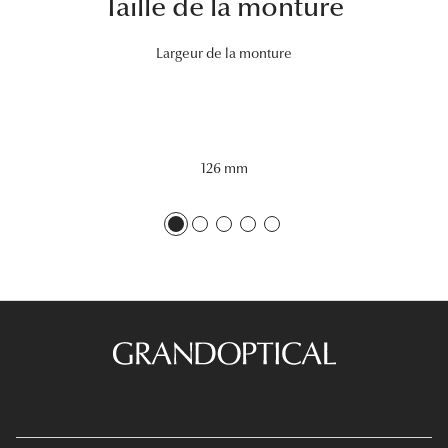
Taille de la monture
Lunettes 
Largeur de la monture
Voir toute
Nos conse
Verres Tra
126 mm
Comprend
Comment c
Quiz lunett
Voir tous 
Nos acce
Accessoire
Accessoire