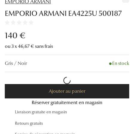
EMPORIO ARMANI
Lunettes
EMPORIO ARMANI EA4225U 500187
Lunettes d
Lunettes 
140 €
Lunettes f
ou 3 x 46,67 € sans frais
Lunettes d
Gris / Noir
En stock
Lunettes 
Formes
Rondes
Ajouter au panier
Réserver gratuitement en magasin
Rectangle
Livraison gratuite en magasin
Hexagona
Retours gratuits
Carrées