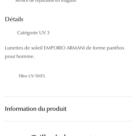
Service de réparation en magasin
Panthos
Pilotes
Détails
Marques
Catégorie UV 3
Lunettes 
Lunettes de soleil EMPORIO ARMANI de forme panthos
pour homme.
Lunettes 
Lunettes 
Filtre UV 100%
Lunettes 
Lunettes d
Lunettes d
Information du produit
Lunettes 
Lunettes 