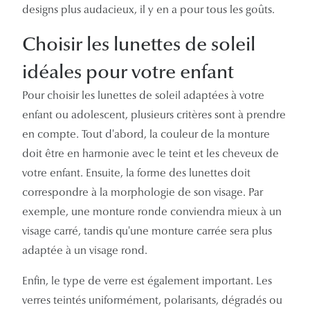
designs plus audacieux, il y en a pour tous les goûts.
Lunettes 
Choisir les lunettes de soleil
Voir toute
idéales pour votre enfant
Nos conse
Pour choisir les lunettes de soleil adaptées à votre
Verres Tra
enfant ou adolescent, plusieurs critères sont à prendre
Comprend
en compte. Tout d'abord, la couleur de la monture
doit être en harmonie avec le teint et les cheveux de
Comment c
votre enfant. Ensuite, la forme des lunettes doit
Quiz lunett
correspondre à la morphologie de son visage. Par
exemple, une monture ronde conviendra mieux à un
Voir tous 
visage carré, tandis qu'une monture carrée sera plus
adaptée à un visage rond.
Nos acce
Accessoire
Enfin, le type de verre est également important. Les
verres teintés uniformément, polarisants, dégradés ou
Accessoire