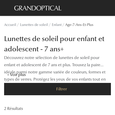
Passer
au
contenu
Lunettes de soleil
Toutes les
Accueil
Lunettes de soleil
Enfant
Age-7-Ans-Et-Plus
principal
Sélection -20%
À LA UN
Lunettes de soleil pour enfant et
Sélection -30%
Offres : J
adolescent - 7 ans+
Sélection -50%
Nos enga
Découvrez notre sélection de lunettes de soleil pour
Lunettes de vue
Innovatio
enfant et adolescent de 7 ans et plus. Trouvez la paire
Sélection -20%
idéale parmi notre gamme variée de couleurs, formes et
Examen de
+ Voir plus
types de verres. Protégez les yeux de vos enfants tout en
Sélection -30%
Onesight :
leur offrant un style tendance et confortable.
Filtrer
Sélection -50%
Catégori
Lunettes 
2 Résultats