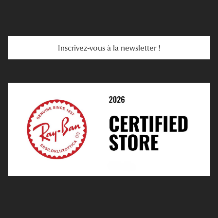
E-Carte Cadeau
Troubles De La Vue
Services Web
Entretenir Ses Lentilles
Inscrivez-vous à la newsletter !
E-Réservation
Prescription De Lentilles
Prendre Rendez-Vous En Ligne
Choisir Ses Lentilles
Médiation
Verres Unifocaux
Verres Progressifs
Mes Premières Lunettes
Live Grand Regard