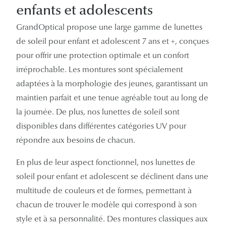
enfants et adolescents
Panthos
GrandOptical propose une large gamme de lunettes
Pilotes
de soleil pour enfant et adolescent 7 ans et +, conçues
Marques
pour offrir une protection optimale et un confort
irréprochable. Les montures sont spécialement
Lunettes 
adaptées à la morphologie des jeunes, garantissant un
Lunettes 
maintien parfait et une tenue agréable tout au long de
la journée. De plus, nos lunettes de soleil sont
Lunettes 
disponibles dans différentes catégories UV pour
Lunettes 
répondre aux besoins de chacun.
Lunettes d
En plus de leur aspect fonctionnel, nos lunettes de
Lunettes d
soleil pour enfant et adolescent se déclinent dans une
multitude de couleurs et de formes, permettant à
Lunettes 
chacun de trouver le modèle qui correspond à son
Lunettes 
style et à sa personnalité. Des montures classiques aux