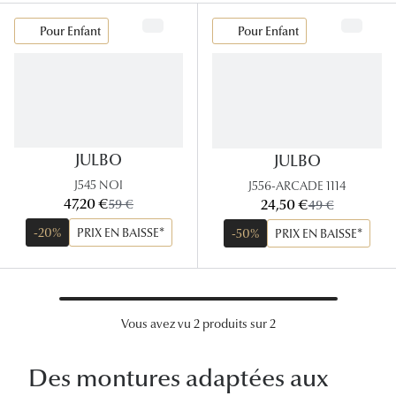
Lunettes
Pour Enfant
Pour Enfant
Lunettes d
Lunettes 
Lunettes f
Lunettes d
JULBO
JULBO
J545 NOI
J556-ARCADE 1114
Lunettes 
maintenant:
maintenant:
47,20 €
ancien prix:
24,50 €
ancien prix:
59 €
49 €
Formes
-20%
PRIX EN BAISSE*
-50%
PRIX EN BAISSE*
Rondes
Rectangle
Vous avez vu 2 produits sur 2
Hexagona
Des montures adaptées aux
Carrées