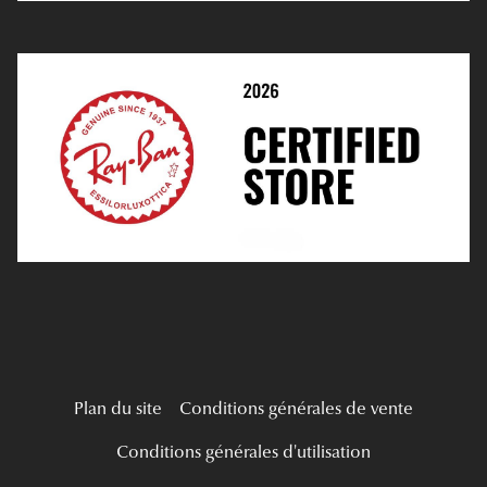
Prendre Rendez-Vous En Ligne
Tous nos a
Choisir Ses Lentilles
Médiation
Verres Unifocaux
Verres Progressifs
Mes Premières Lunettes
Live Grand Regard
Plan du site
Conditions générales de vente
Conditions générales d'utilisation