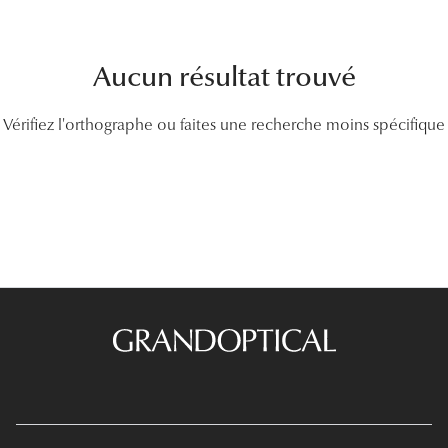
Lunettes
Lunettes d
Aucun résultat trouvé
Lunettes 
Vérifiez l'orthographe ou faites une recherche moins spécifique
Lunettes f
Lunettes d
Lunettes 
Formes
Rondes
Rectangle
Hexagona
Carrées