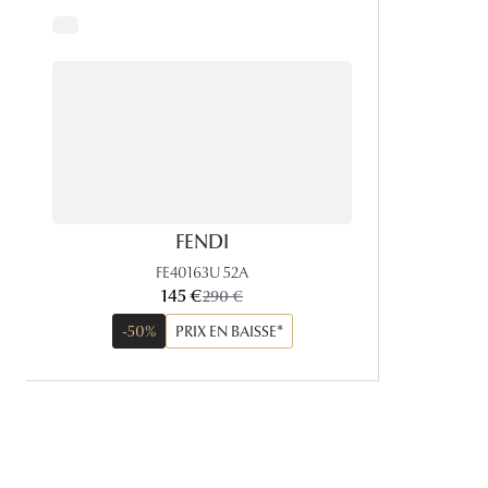
FENDI
FE40163U 52A
maintenant:
145 €
ancien prix:
290 €
-50%
PRIX EN BAISSE*