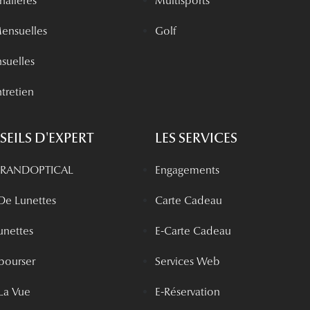
rnalières
Multisports
Mensuelles
Golf
nsuelles
tretien
EILS D'EXPERT
LES SERVICES
 GRANDOPTICAL
Engagements
 De Lunettes
Carte Cadeau
unettes
E-Carte Cadeau
bourser
Services Web
La Vue
E-Réservation