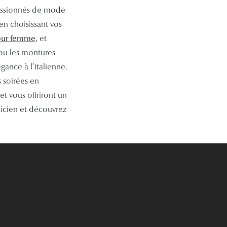
 passionnés de mode
en choisissant vos
pour femme
,
et
 ou les montures
ance à l’italienne.
s soirées en
t vous offriront un
ticien et découvrez