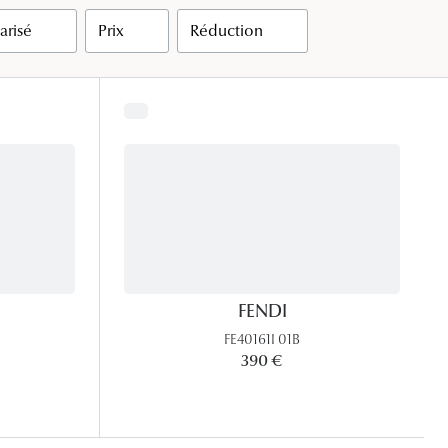
arisé
Prix
Réduction
Accessoires audition
Tous nos accessoires
FENDI
FE40161I 01B
390 €