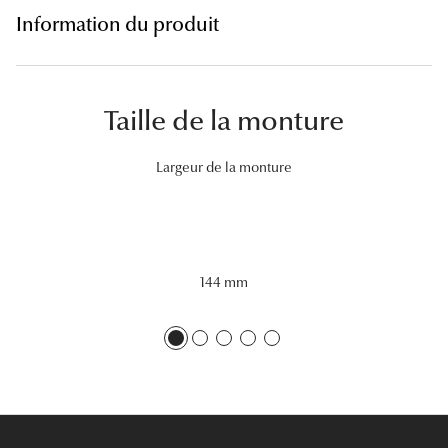
Lunettes 
Information du produit
Voir toute
Nos conse
Taille de la monture
Verres Tra
Largeur de la monture
Comprend
Comment c
Quiz lunett
144 mm
Voir tous 
Nos acce
Accessoire
Accessoire