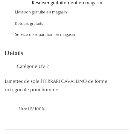
Réserver gratuitement en magasin
Panthos
Livraison gratuite en magasin
Pilotes
Retours gratuits
Marques
Service de réparation en magasin
Lunettes 
Détails
Lunettes 
Catégorie UV 2
Lunettes 
Lunettes 
Lunettes de soleil FERRARI CAVALLINO de forme
octogonale pour homme.
Lunettes d
Lunettes d
Filtre UV 100%
Lunettes 
Lunettes 