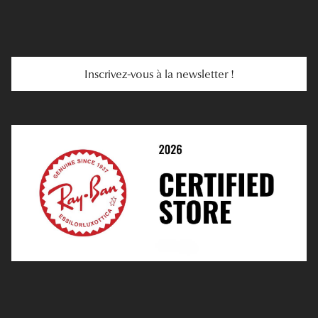
E-Carte Cadeau
Troubles De La Vue
Services Web
Entretenir Ses Lentilles
Inscrivez-vous à la newsletter !
E-Réservation
Prescription De Lentilles
Prendre Rendez-Vous En Ligne
Choisir Ses Lentilles
Médiation
Verres Unifocaux
Verres Progressifs
Mes Premières Lunettes
Live Grand Regard