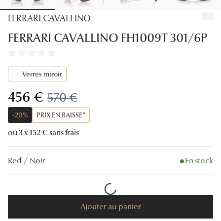
Lunettes
FERRARI CAVALLINO
Lunettes d
FERRARI CAVALLINO FH1009T 301/6P
Lunettes 
Lunettes f
Verres miroir
Lunettes d
maintenant:
456 €
ancien prix:
570 €
Lunettes 
-20%
PRIX EN BAISSE*
Formes
ou 3 x 152 € sans frais
Rondes
Red / Noir
En stock
Rectangle
Hexagona
Ajouter au panier
Carrées