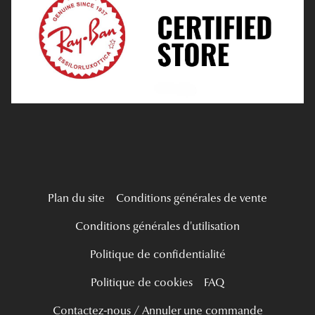
Tous nos a
Verres Progressifs
Mes Premières Lunettes
Live Grand Regard
Plan du site
Conditions générales de vente
Conditions générales d'utilisation
Politique de confidentialité
Politique de cookies
FAQ
Contactez-nous / Annuler une commande