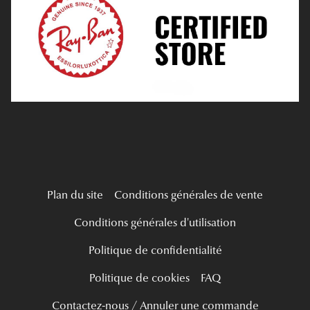
Tous nos a
Verres Progressifs
Mes Premières Lunettes
Live Grand Regard
Plan du site
Conditions générales de vente
Conditions générales d'utilisation
Politique de confidentialité
Politique de cookies
FAQ
Contactez-nous / Annuler une commande