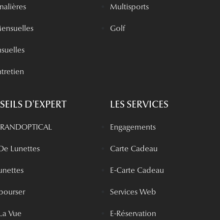
rnalières
Multisports
Mensuelles
Golf
nsuelles
tretien
EILS D'EXPERT
LES SERVICES
 GRANDOPTICAL
Engagements
 De Lunettes
Carte Cadeau
unettes
E-Carte Cadeau
bourser
Services Web
La Vue
E-Réservation