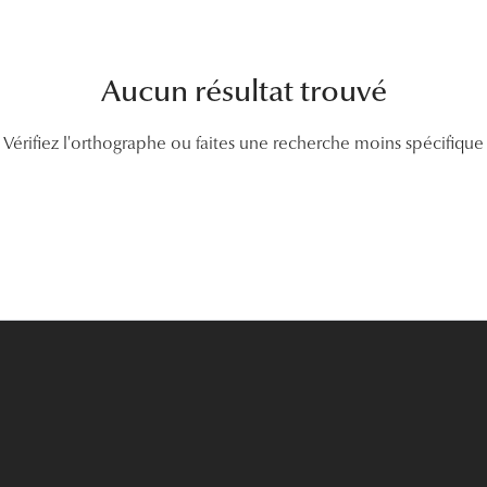
Lunettes de vue Gucci
Lunettes de vue Chloé
Aucun résultat trouvé
Voir toutes les marques
Vérifiez l'orthographe ou faites une recherche moins spécifique