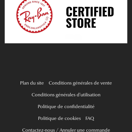
Tous nos a
Verres Progressifs
Mes Premières Lunettes
Live Grand Regard
Plan du site
Conditions générales de vente
Conditions générales d'utilisation
Politique de confidentialité
Politique de cookies
FAQ
Contactez-nous / Annuler une commande