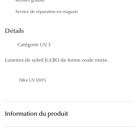
Panthos
Service de réparation en magasin
Pilotes
Détails
Marques
Catégorie UV 3
Lunettes 
Lunettes 
Lunettes de soleil JULBO de forme ovale mixte.
Lunettes 
Filtre UV 100%
Lunettes 
Lunettes d
Lunettes d
Information du produit
Lunettes 
Lunettes 