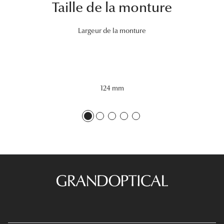
Taille de la monture
Lunettes 
Voir toute
Largeur de la monture
Nos conse
Verres Tra
124 mm
Comprend
Comment c
Quiz lunett
Voir tous 
Nos acce
Accessoire
Accessoire