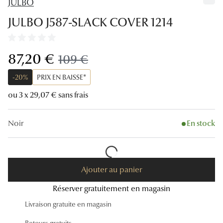
JULBO
Lunettes
JULBO J587-SLACK COVER 1214
Lunettes d
Lunettes 
maintenant:
87,20 €
ancien prix:
109 €
Lunettes f
-20%
PRIX EN BAISSE*
Lunettes d
ou 3 x 29,07 € sans frais
Lunettes 
Noir
En stock
Formes
Rondes
Ajouter au panier
Rectangle
Réserver gratuitement en magasin
Hexagona
Livraison gratuite en magasin
Carrées
Retours gratuits