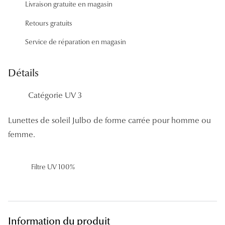
Livraison gratuite en magasin
Panthos
Retours gratuits
Pilotes
Service de réparation en magasin
Marques
Détails
Lunettes 
Lunettes 
Catégorie UV 3
Lunettes 
Lunettes de soleil Julbo de forme carrée pour homme ou
femme.
Lunettes 
Lunettes d
Filtre UV 100%
Lunettes d
Lunettes 
Lunettes 
Information du produit