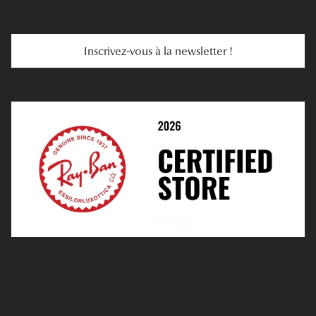
Troubles De La Vue
Services Web
Entretenir Ses Lentilles
Inscrivez-vous à la newsletter !
E-Réservation
Prescription De Lentilles
Prendre Rendez-Vous En Ligne
Choisir Ses Lentilles
Médiation
Verres Unifocaux
Verres Progressifs
Mes Premières Lunettes
Live Grand Regard