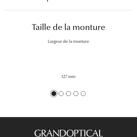
Lunettes 
Voir toute
Taille de la monture
Nos conse
Largeur de la monture
Verres Tra
Comprend
Comment c
127 mm
Quiz lunett
Voir tous 
Nos acce
Accessoire
Accessoire