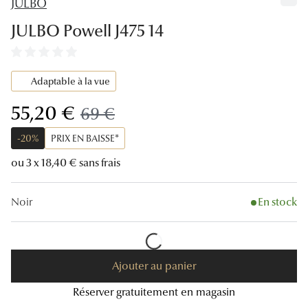
JULBO
Lunettes
JULBO Powell J475 14
Lunettes d
Lunettes 
Adaptable à la vue
Lunettes f
maintenant:
55,20 €
ancien prix:
69 €
Lunettes d
-20%
PRIX EN BAISSE*
Lunettes 
ou 3 x 18,40 € sans frais
Formes
Noir
En stock
Rondes
Rectangle
Hexagona
Ajouter au panier
Réserver gratuitement en magasin
Carrées