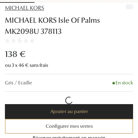
Lunettes
MICHAEL KORS
Lunettes d
MICHAEL KORS Isle Of Palms
MK2098U 378113
Lunettes 
Lunettes f
138 €
Lunettes d
ou 3 x 46 € sans frais
Lunettes 
Formes
Gris / Ecaille
En stock
Rondes
Rectangle
Ajouter au panier
Hexagona
Configurer mes verres
Carrées
Réserver gratuitement en magasin