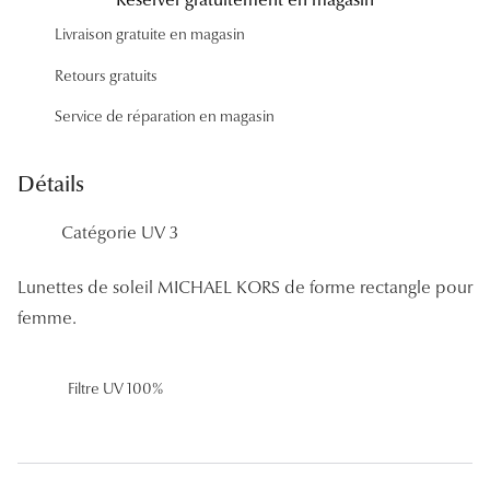
Panthos
Livraison gratuite en magasin
Pilotes
Retours gratuits
Marques
Service de réparation en magasin
Lunettes 
Détails
Lunettes 
Catégorie UV 3
Lunettes 
Lunettes de soleil MICHAEL KORS de forme rectangle pour
Lunettes 
femme.
Lunettes d
Lunettes d
Filtre UV 100%
Lunettes 
Lunettes 