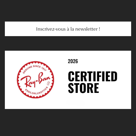
E-Carte Cadeau
Troubles De La Vue
Services Web
Entretenir Ses Lentilles
Inscrivez-vous à la newsletter !
E-Réservation
Prescription De Lentilles
Prendre Rendez-Vous En Ligne
Choisir Ses Lentilles
Médiation
Verres Unifocaux
Verres Progressifs
Mes Premières Lunettes
Live Grand Regard