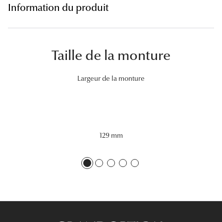
Information du produit
Lunettes 
Voir toute
Taille de la monture
Nos conse
Verres Tra
Largeur de la monture
Comprend
Comment c
Quiz lunett
129 mm
Voir tous 
Nos acce
Accessoire
Accessoire