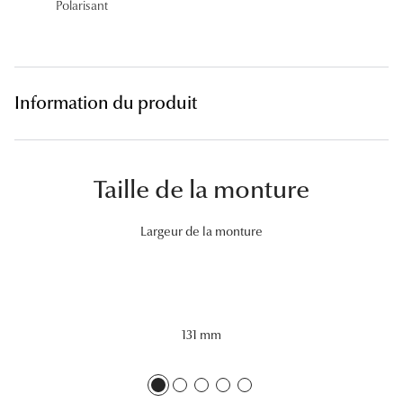
Polarisant
Lunettes 
Voir toute
Nos conse
Information du produit
Verres Tra
Comprend
Taille de la monture
Comment c
Largeur de la monture
Quiz lunett
Voir tous 
Nos acce
131 mm
Accessoire
Accessoire