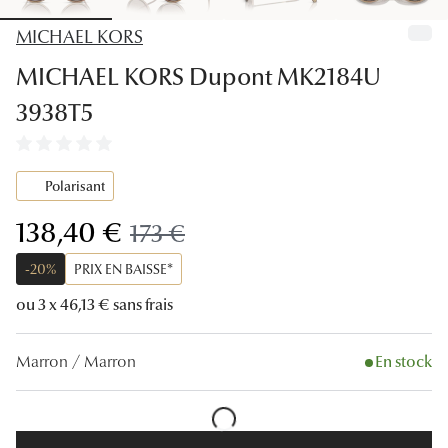
Lunettes
MICHAEL KORS
Lunettes d
MICHAEL KORS Dupont MK2184U
Lunettes 
3938T5
Lunettes f
Lunettes d
Polarisant
Lunettes 
maintenant:
138,40 €
ancien prix:
173 €
Formes
-20%
PRIX EN BAISSE*
ou 3 x 46,13 € sans frais
Rondes
Rectangle
Marron / Marron
En stock
Hexagona
Carrées