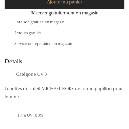
Ajouter au panier
Panthos
Réserver gratuitement en magasin
Pilotes
Livraison gratuite en magasin
Marques
Retours gratuits
Lunettes 
Service de réparation en magasin
Lunettes 
Détails
Lunettes 
Catégorie UV 3
Lunettes 
Lunettes de soleil MICHAEL KORS de forme papillon pour
Lunettes d
femme.
Lunettes d
Lunettes 
Filtre UV 100%
Lunettes 