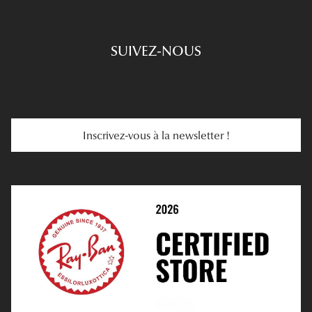
Engagements
Choisir Ses Lunettes
SUIVEZ-NOUS
Carte Cadeau
Se Faire Rembourser
E-Carte Cadeau
Troubles De La Vue
Services Web
Entretenir Ses Lentilles
Inscrivez-vous à la newsletter !
E-Réservation
Prescription De Lentilles
Prendre Rendez-Vous En Ligne
Choisir Ses Lentilles
Médiation
Verres Unifocaux
Verres Progressifs
Mes Premières Lunettes
Live Grand Regard