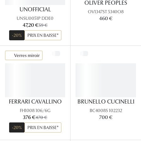
OLIVER PEOPLES
Panthos
UNOFFICIAL
OV1347ST 5340O8
Pilotes
460 €
UNSU0051P DDE0
maintenant:
47,20 €
ancien prix:
59 €
Marques
-20%
PRIX EN BAISSE*
Lunettes 
Verres miroir
Lunettes 
Lunettes 
Lunettes 
Lunettes d
FERRARI CAVALLINO
BRUNELLO CUCINELLI
Lunettes d
FH1008 106/6G
BC4008S 102232
maintenant:
376 €
ancien prix:
700 €
470 €
Lunettes 
-20%
PRIX EN BAISSE*
Lunettes 