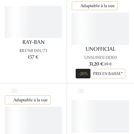
Lunettes
Adaptable à la vue
Lunettes d
Lunettes 
Lunettes f
RAY-BAN
UNOFFICIAL
RB3768 001/73
Lunettes d
157 €
UNSU0051 DDE0
maintenant:
Lunettes 
31,20 €
ancien prix:
39 €
-20%
PRIX EN BAISSE*
Formes
Rondes
Adaptable à la vue
Rectangle
Hexagona
Carrées