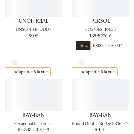
UNOFFICIAL
PERSOL
UNSU0103P DDE0
PO2486S 110958
maintenant:
59 €
135 €
ancien prix:
270 €
-50%
PRIX EN BAISSE*
Adaptable à la vue
Adaptable à la vue
RAY-BAN
RAY-BAN
Hexagonal Flat Lenses
Round Double Bridge RB3647N
RB3548N 001/58
001/3N