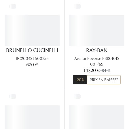
Lunettes 
Voir toute
Nos conse
Verres Tra
BRUNELLO CUCINELLI
RAY-BAN
Comprend
BC2004ST 500256
Aviator Reverse RBR0101S
001/69
670 €
Comment c
maintenant:
147,20 €
ancien prix:
184 €
Quiz lunett
-20%
PRIX EN BAISSE*
Voir tous 
Nos acce
Accessoire
Accessoire