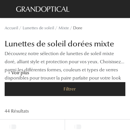
Passer
au
contenu
Lunettes de soleil
Toutes les
Accueil
Lunettes de soleil
Mixte
Dore
principal
Sélection -20%
À LA UN
Lunettes de soleil dorées mixte
Sélection -30%
Offres : J
Découvrez notre sélection de lunettes de soleil mixte
Sélection -50%
Nos enga
doré, alliant style et protection pour vos yeux. Choisissez
parmi les différentes formes, couleurs et types de verres
Lunettes de vue
Innovatio
+ Voir plus
disponibles pour trouver la paire parfaite pour votre look
Sélection -20%
Examen de
et vos besoins.
Filtrer
Sélection -30%
Onesight :
Sélection -50%
Catégori
44 Résultats
Lunettes 