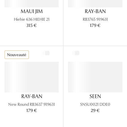
Tous nos a
MAUI JIM
RAY-BAN
Hiehie 636 HIEHIE 21
RB3765 919631
315 €
179 €
Nouveauté
RAY-BAN
SEEN
New Round RB3637 919631
SNSU0021 DDE0
179 €
29 €