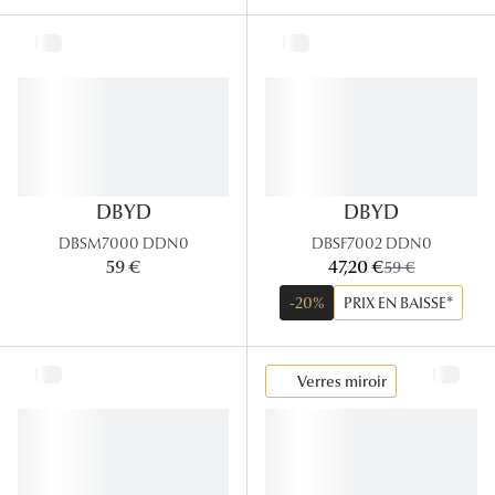
DBYD
DBYD
DBSM7000 DDN0
DBSF7002 DDN0
maintenant:
59 €
47,20 €
ancien prix:
59 €
-20%
PRIX EN BAISSE*
Verres miroir