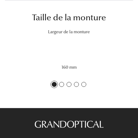
Lunettes 
Taille de la monture
Voir toute
Largeur de la monture
Nos conse
Verres Tra
Comprend
160 mm
Comment c
Quiz lunett
Voir tous 
Nos acce
Accessoire
Accessoire