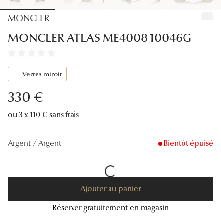
Lunettes
MONCLER
Lunettes d
MONCLER ATLAS ME4008 10046G
Lunettes 
Lunettes f
Verres miroir
Lunettes d
330 €
Lunettes 
ou 3 x 110 € sans frais
Formes
Argent / Argent
Bientôt épuisé
Rondes
Rectangle
Ajouter au panier
Hexagona
Réserver gratuitement en magasin
Carrées