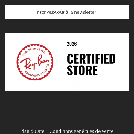
Services Web
Entretenir Ses Lentilles
Inscrivez-vous à la newsletter !
E-Réservation
Prescription De Lentilles
Prendre Rendez-Vous En Ligne
Choisir Ses Lentilles
Médiation
Verres Unifocaux
Verres Progressifs
Mes Premières Lunettes
Live Grand Regard
Plan du site
Conditions générales de vente