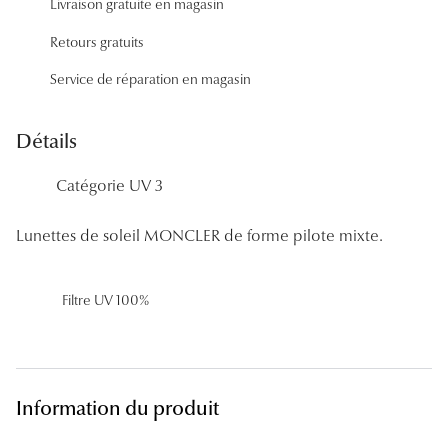
Livraison gratuite en magasin
Panthos
Retours gratuits
Pilotes
Service de réparation en magasin
Marques
Détails
Lunettes 
Catégorie UV 3
Lunettes 
Lunettes 
Lunettes de soleil MONCLER de forme pilote mixte.
Lunettes 
Filtre UV 100%
Lunettes d
Lunettes d
Lunettes 
Information du produit
Lunettes 