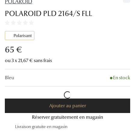
POLAROID
Lunettes
POLAROID PLD 2164/S FLL
Lunettes d
Lunettes 
Polarisant
Lunettes f
65 €
Lunettes d
ou 3 x 21,67 € sans frais
Lunettes 
Bleu
En stock
Formes
Rondes
Rectangle
Ajouter au panier
Hexagona
Réserver gratuitement en magasin
Livraison gratuite en magasin
Carrées