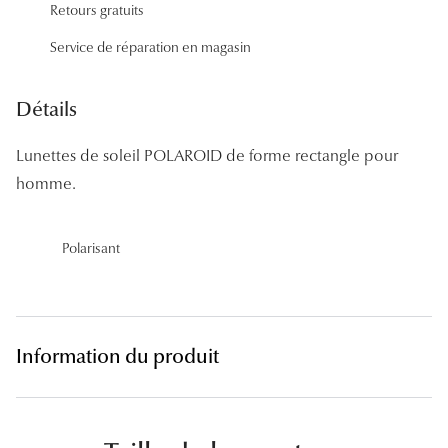
Retours gratuits
Panthos
Service de réparation en magasin
Pilotes
Marques
Détails
Lunettes 
Lunettes de soleil POLAROID de forme rectangle pour
homme.
Lunettes 
Lunettes 
Polarisant
Lunettes 
Lunettes d
Lunettes d
Information du produit
Lunettes 
Lunettes 